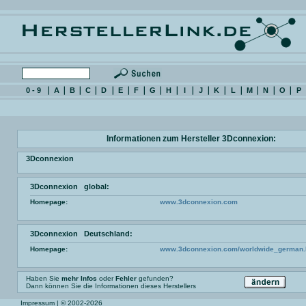
0 - 9
A
B
C
D
E
F
G
H
I
J
K
L
M
N
O
P
Informationen zum Hersteller 3Dconnexion:
3Dconnexion
3Dconnexion global:
Homepage:
www.3dconnexion.com
3Dconnexion Deutschland:
Homepage:
www.3dconnexion.com/worldwide_german.
Haben Sie
mehr Infos
oder
Fehler
gefunden?
Dann können Sie die Informationen dieses Herstellers
Impressum
| © 2002-2026