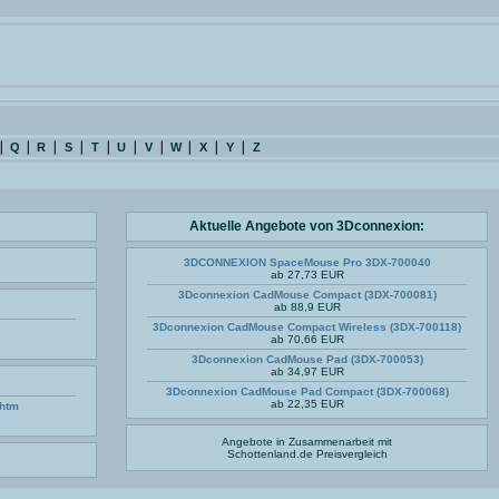
Q
R
S
T
U
V
W
X
Y
Z
Aktuelle Angebote von 3Dconnexion:
3DCONNEXION SpaceMouse Pro 3DX-700040
ab 27,73 EUR
3Dconnexion CadMouse Compact (3DX-700081)
ab 88,9 EUR
3Dconnexion CadMouse Compact Wireless (3DX-700118)
ab 70,66 EUR
3Dconnexion CadMouse Pad (3DX-700053)
ab 34,97 EUR
3Dconnexion CadMouse Pad Compact (3DX-700068)
ab 22,35 EUR
htm
Angebote in Zusammenarbeit mit
Schottenland.de
Preisvergleich