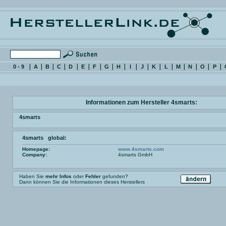
0 - 9
A
B
C
D
E
F
G
H
I
J
K
L
M
N
O
P
Informationen zum Hersteller 4smarts:
4smarts
4smarts global:
Homepage:
www.4smarts.com
Company:
4smarts GmbH
Haben Sie
mehr Infos
oder
Fehler
gefunden?
Dann können Sie die Informationen dieses Herstellers