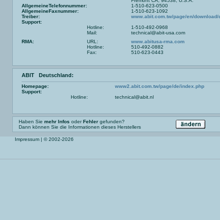
Fremont CA, 94538, U.S.A.
AllgemeineTelefonnummer:
1-510-623-0500
AllgemeineFaxnummer:
1-510-623-1092
Treiber:
www.abit.com.tw/page/en/download/
Support:
Hotline:
1-510-492-0968
Mail:
technical@abit-usa.com
RMA:
URL:
www.abitusa-rma.com
Hotline:
510-492-0882
Fax:
510-623-0443
ABIT Deutschland:
Homepage:
www2.abit.com.tw/page/de/index.php
Support:
Hotline:
technical@abit.nl
Haben Sie
mehr Infos
oder
Fehler
gefunden?
Dann können Sie die Informationen dieses Herstellers
Impressum
| © 2002-2026