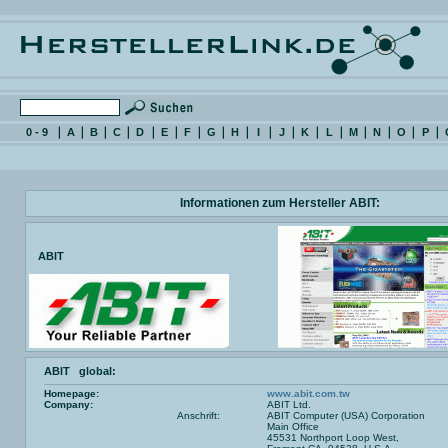
0 - 9
A
B
C
D
E
F
G
H
I
J
K
L
M
N
O
P
Informationen zum Hersteller ABIT:
ABIT
ABIT global:
Homepage:
www.abit.com.tw
Company:
ABIT Ltd.
Anschrift:
ABIT Computer (USA) Corporation
Main Office
45531 Northport Loop West,