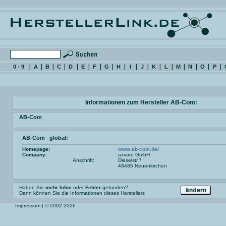
0 - 9
A
B
C
D
E
F
G
H
I
J
K
L
M
N
O
P
Informationen zum Hersteller AB-Com:
AB-Com
AB-Com global:
Homepage:
www.ab-com.de/
Company:
axxaro GmbH
Anschrift:
Dieselstr.7
48485 Neuenkirchen
Haben Sie
mehr Infos
oder
Fehler
gefunden?
Dann können Sie die Informationen dieses Herstellers
Impressum
| © 2002-2026