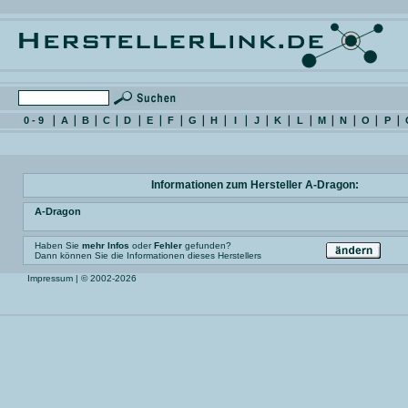
0 - 9
A
B
C
D
E
F
G
H
I
J
K
L
M
N
O
P
Informationen zum Hersteller A-Dragon:
A-Dragon
Haben Sie
mehr Infos
oder
Fehler
gefunden?
Dann können Sie die Informationen dieses Herstellers
Impressum
| © 2002-2026