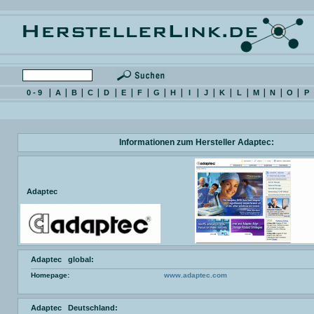
0 - 9
A
B
C
D
E
F
G
H
I
J
K
L
M
N
O
P
Informationen zum Hersteller Adaptec:
Adaptec
Adaptec global:
Homepage:
www.adaptec.com
Adaptec Deutschland: