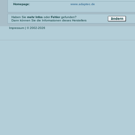
Homepage:
www.adaptec.de
Haben Sie
mehr Infos
oder
Fehler
gefunden?
Dann können Sie die Informationen dieses Herstellers
Impressum
| © 2002-2026