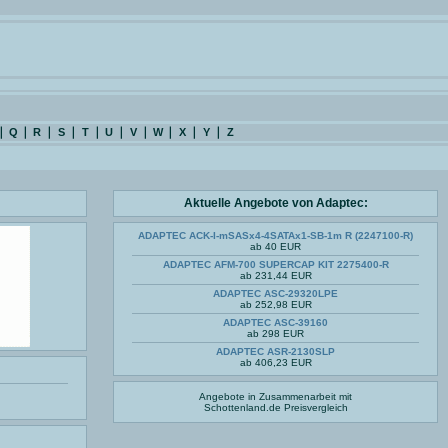
Q
R
S
T
U
V
W
X
Y
Z
Aktuelle Angebote von Adaptec:
ADAPTEC ACK-I-mSASx4-4SATAx1-SB-1m R (2247100-R)
ab 40 EUR
ADAPTEC AFM-700 SUPERCAP KIT 2275400-R
ab 231,44 EUR
ADAPTEC ASC-29320LPE
ab 252,98 EUR
ADAPTEC ASC-39160
ab 298 EUR
ADAPTEC ASR-2130SLP
ab 406,23 EUR
Angebote in Zusammenarbeit mit
Schottenland.de
Preisvergleich