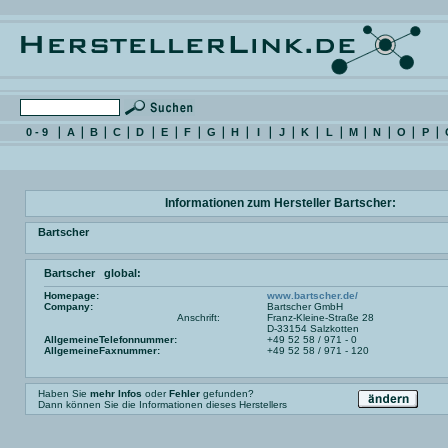
0 - 9
A
B
C
D
E
F
G
H
I
J
K
L
M
N
O
P
Informationen zum Hersteller Bartscher:
Bartscher
Bartscher global:
Homepage:
www.bartscher.de/
Company:
Bartscher GmbH
Anschrift:
Franz-Kleine-Straße 28
D-33154 Salzkotten
AllgemeineTelefonnummer:
+49 52 58 / 971 - 0
AllgemeineFaxnummer:
+49 52 58 / 971 - 120
Haben Sie
mehr Infos
oder
Fehler
gefunden?
Dann können Sie die Informationen dieses Herstellers