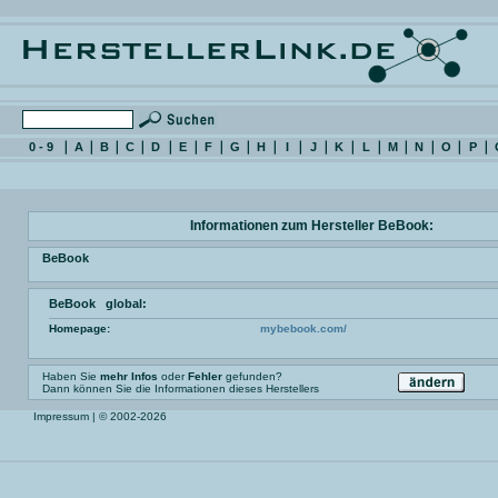
0 - 9
A
B
C
D
E
F
G
H
I
J
K
L
M
N
O
P
Informationen zum Hersteller BeBook:
BeBook
BeBook global:
Homepage:
mybebook.com/
Haben Sie
mehr Infos
oder
Fehler
gefunden?
Dann können Sie die Informationen dieses Herstellers
Impressum
| © 2002-2026