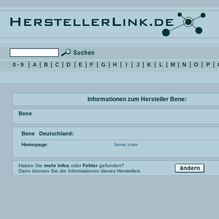
0 - 9
A
B
C
D
E
F
G
H
I
J
K
L
M
N
O
P
Informationen zum Hersteller Bene:
Bene
Bene Deutschland:
Homepage:
bene.com
Haben Sie
mehr Infos
oder
Fehler
gefunden?
Dann können Sie die Informationen dieses Herstellers