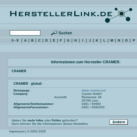
0 - 9
A
B
C
D
E
F
G
H
I
J
K
L
M
N
O
P
Informationen zum Hersteller CRAMER:
CRAMER
CRAMER global:
Homepage:
www.cramer.eu/
Company:
Cramer GmbH
Anschrift:
Reimersstr. 36
26789 Leer
AllgemeineTelefonnummer:
0491 / 60950
AllgemeineFaxnummer:
0491 / 6095200
Haben Sie
mehr Infos
oder
Fehler
gefunden?
Dann können Sie die Informationen dieses Herstellers
Impressum
| © 2002-2026