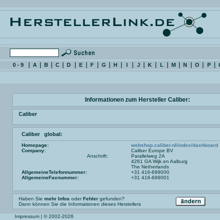
0 - 9
A
B
C
D
E
F
G
H
I
J
K
L
M
N
O
P
Informationen zum Hersteller Caliber:
Caliber
Caliber global:
Homepage:
webshop.caliber.nl/index/dashboard
Company:
Caliber Europe BV
Anschrift:
Parallelweg 2A
4261 GA Wijk en Aalburg
The Netherlands
AllgemeineTelefonnummer:
+31 416-699000
AllgemeineFaxnummer:
+31 416-699001
Haben Sie
mehr Infos
oder
Fehler
gefunden?
Dann können Sie die Informationen dieses Herstellers
Impressum
| © 2002-2026