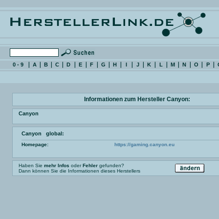
0 - 9
A
B
C
D
E
F
G
H
I
J
K
L
M
N
O
P
Informationen zum Hersteller Canyon:
Canyon
Canyon global:
Homepage:
https://gaming.canyon.eu
Haben Sie
mehr Infos
oder
Fehler
gefunden?
Dann können Sie die Informationen dieses Herstellers