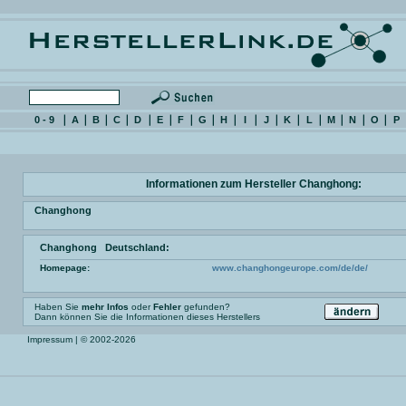
0 - 9
A
B
C
D
E
F
G
H
I
J
K
L
M
N
O
P
Informationen zum Hersteller Changhong:
Changhong
Changhong Deutschland:
Homepage:
www.changhongeurope.com/de/de/
Haben Sie
mehr Infos
oder
Fehler
gefunden?
Dann können Sie die Informationen dieses Herstellers
Impressum
| © 2002-2026