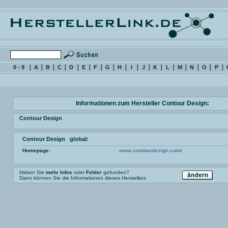
0 - 9
A
B
C
D
E
F
G
H
I
J
K
L
M
N
O
P
Informationen zum Hersteller Contour Design:
Contour Design
Contour Design global:
Homepage:
www.contourdesign.com/
Haben Sie
mehr Infos
oder
Fehler
gefunden?
Dann können Sie die Informationen dieses Herstellers