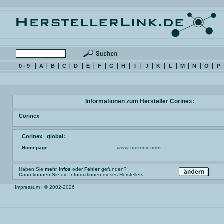
0 - 9
A
B
C
D
E
F
G
H
I
J
K
L
M
N
O
P
Informationen zum Hersteller Corinex:
Corinex
Corinex global:
Homepage:
www.corinex.com
Haben Sie
mehr Infos
oder
Fehler
gefunden?
Dann können Sie die Informationen dieses Herstellers
Impressum
| © 2002-2026