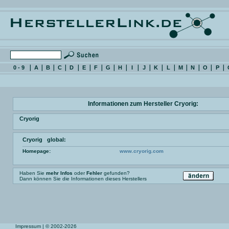
0 - 9
A
B
C
D
E
F
G
H
I
J
K
L
M
N
O
P
Informationen zum Hersteller Cryorig:
Cryorig
Cryorig global:
Homepage:
www.cryorig.com
Haben Sie
mehr Infos
oder
Fehler
gefunden?
Dann können Sie die Informationen dieses Herstellers
Impressum
| © 2002-2026