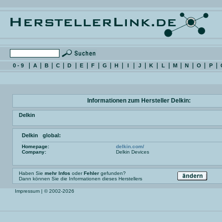
0 - 9
A
B
C
D
E
F
G
H
I
J
K
L
M
N
O
P
Informationen zum Hersteller Delkin:
Delkin
Delkin global:
Homepage:
delkin.com/
Company:
Delkin Devices
Haben Sie
mehr Infos
oder
Fehler
gefunden?
Dann können Sie die Informationen dieses Herstellers
Impressum
| © 2002-2026