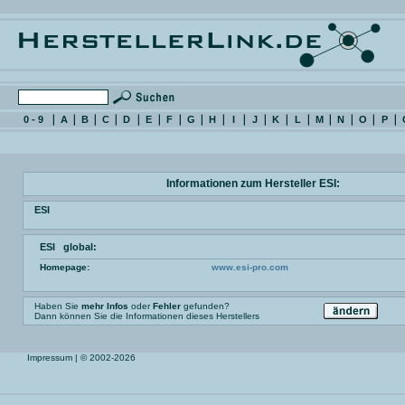
0 - 9
A
B
C
D
E
F
G
H
I
J
K
L
M
N
O
P
Informationen zum Hersteller ESI:
ESI
ESI global:
Homepage:
www.esi-pro.com
Haben Sie
mehr Infos
oder
Fehler
gefunden?
Dann können Sie die Informationen dieses Herstellers
Impressum
| © 2002-2026