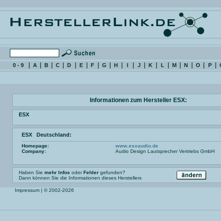
0 - 9
A
B
C
D
E
F
G
H
I
J
K
L
M
N
O
P
Informationen zum Hersteller ESX:
ESX
ESX Deutschland:
Homepage:
www.esxaudio.de
Company:
Audio Design Lautsprecher Vertriebs GmbH
Haben Sie
mehr Infos
oder
Fehler
gefunden?
Dann können Sie die Informationen dieses Herstellers
Impressum
| © 2002-2026