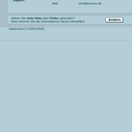
Support:
Mail:
info@evomex.de
Haben Sie
mehr Infos
oder
Fehler
gefunden?
Dann können Sie die Informationen dieses Herstellers
Impressum
| © 2002-2026