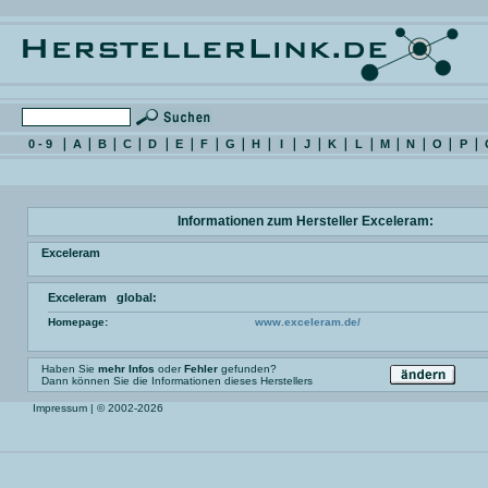
0 - 9
A
B
C
D
E
F
G
H
I
J
K
L
M
N
O
P
Informationen zum Hersteller Exceleram:
Exceleram
Exceleram global:
Homepage:
www.exceleram.de/
Haben Sie
mehr Infos
oder
Fehler
gefunden?
Dann können Sie die Informationen dieses Herstellers
Impressum
| © 2002-2026