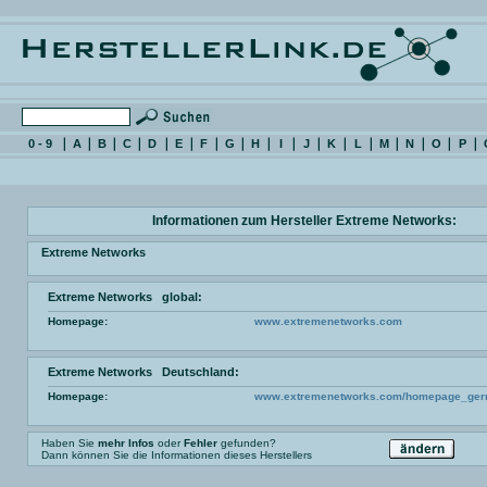
0 - 9
A
B
C
D
E
F
G
H
I
J
K
L
M
N
O
P
Informationen zum Hersteller Extreme Networks:
Extreme Networks
Extreme Networks global:
Homepage:
www.extremenetworks.com
Extreme Networks Deutschland:
Homepage:
www.extremenetworks.com/homepage_germ
Haben Sie
mehr Infos
oder
Fehler
gefunden?
Dann können Sie die Informationen dieses Herstellers