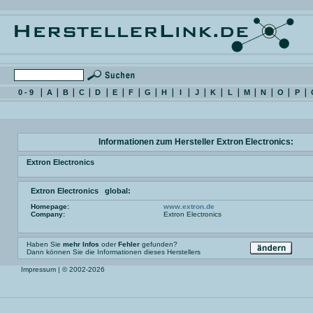
0 - 9
A
B
C
D
E
F
G
H
I
J
K
L
M
N
O
P
Informationen zum Hersteller Extron Electronics:
Extron Electronics
Extron Electronics global:
Homepage:
www.extron.de
Company:
Extron Electronics
Haben Sie
mehr Infos
oder
Fehler
gefunden?
Dann können Sie die Informationen dieses Herstellers
Impressum
| © 2002-2026