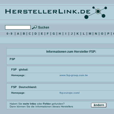
0 - 9
A
B
C
D
E
F
G
H
I
J
K
L
M
N
O
P
Informationen zum Hersteller FSP:
FSP
FSP global:
Homepage:
www.fsp-group.com.tw
FSP Deutschland:
Homepage:
fsp-europe.com/
Haben Sie
mehr Infos
oder
Fehler
gefunden?
Dann können Sie die Informationen dieses Herstellers