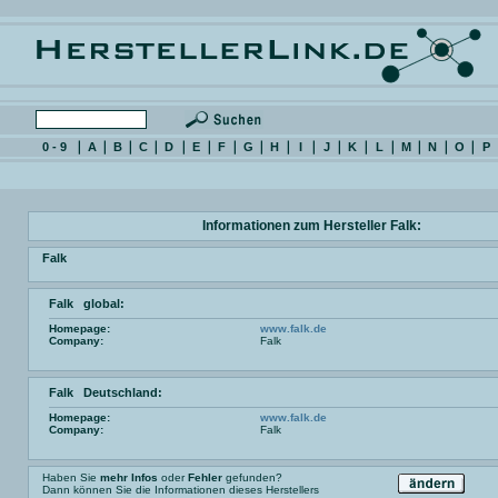
0 - 9
A
B
C
D
E
F
G
H
I
J
K
L
M
N
O
P
Informationen zum Hersteller Falk:
Falk
Falk global:
Homepage:
www.falk.de
Company:
Falk
Falk Deutschland:
Homepage:
www.falk.de
Company:
Falk
Haben Sie
mehr Infos
oder
Fehler
gefunden?
Dann können Sie die Informationen dieses Herstellers