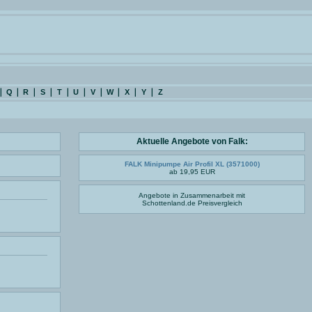
Q
R
S
T
U
V
W
X
Y
Z
Aktuelle Angebote von Falk:
FALK Minipumpe Air Profil XL (3571000)
ab 19,95 EUR
Angebote in Zusammenarbeit mit
Schottenland.de
Preisvergleich