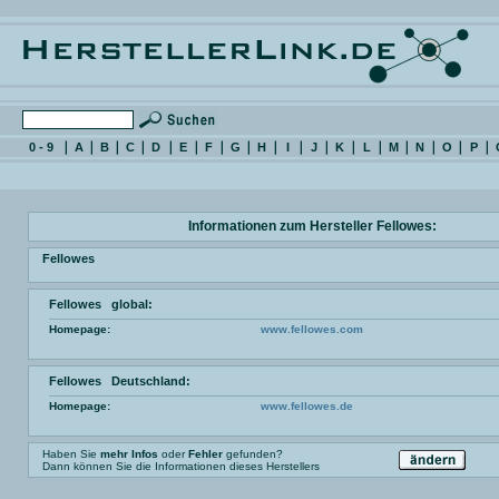
0 - 9
A
B
C
D
E
F
G
H
I
J
K
L
M
N
O
P
Informationen zum Hersteller Fellowes:
Fellowes
Fellowes global:
Homepage:
www.fellowes.com
Fellowes Deutschland:
Homepage:
www.fellowes.de
Haben Sie
mehr Infos
oder
Fehler
gefunden?
Dann können Sie die Informationen dieses Herstellers