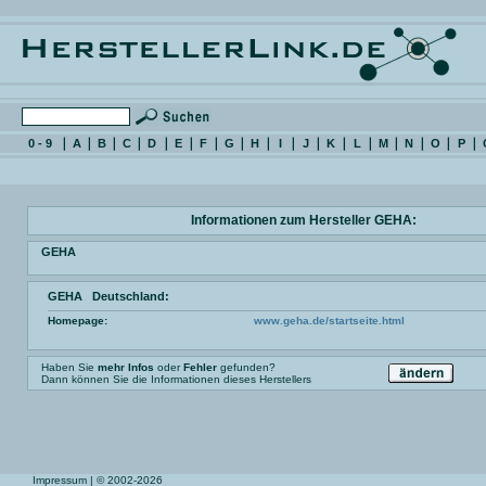
0 - 9
A
B
C
D
E
F
G
H
I
J
K
L
M
N
O
P
Informationen zum Hersteller GEHA:
GEHA
GEHA Deutschland:
Homepage:
www.geha.de/startseite.html
Haben Sie
mehr Infos
oder
Fehler
gefunden?
Dann können Sie die Informationen dieses Herstellers
Impressum
| © 2002-2026