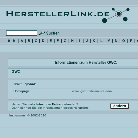
0 - 9
A
B
C
D
E
F
G
H
I
J
K
L
M
N
O
P
Informationen zum Hersteller GWC:
GWC
GWC global:
Homepage:
www.gwcinstruments.com
Haben Sie
mehr Infos
oder
Fehler
gefunden?
Dann können Sie die Informationen dieses Herstellers
Impressum
| © 2002-2026