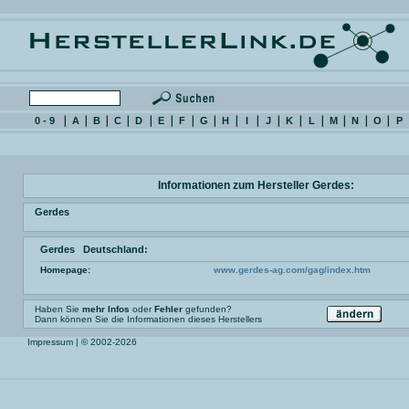
0 - 9
A
B
C
D
E
F
G
H
I
J
K
L
M
N
O
P
Informationen zum Hersteller Gerdes:
Gerdes
Gerdes Deutschland:
Homepage:
www.gerdes-ag.com/gag/index.htm
Haben Sie
mehr Infos
oder
Fehler
gefunden?
Dann können Sie die Informationen dieses Herstellers
Impressum
| © 2002-2026