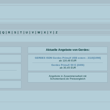
Q
R
S
T
U
V
W
X
Y
Z
Aktuelle Angebote von Gerdes:
GERDES ISDN Gerdes PrimuX USB extern - 2110[1098]
ab 116,48 EUR
Gerdes PrimuX S0 E (2406)
ab 30,45 EUR
Angebote in Zusammenarbeit mit
Schottenland.de
Preisvergleich