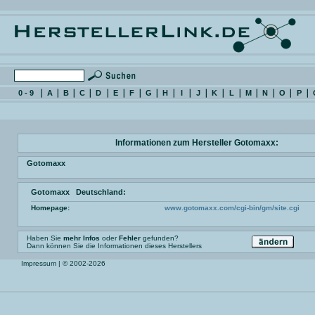
0 - 9
A
B
C
D
E
F
G
H
I
J
K
L
M
N
O
P
Informationen zum Hersteller Gotomaxx:
Gotomaxx
Gotomaxx Deutschland:
Homepage:
www.gotomaxx.com/cgi-bin/gm/site.cgi
Haben Sie
mehr Infos
oder
Fehler
gefunden?
Dann können Sie die Informationen dieses Herstellers
Impressum
| © 2002-2026