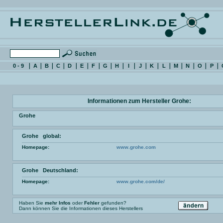
0 - 9
A
B
C
D
E
F
G
H
I
J
K
L
M
N
O
P
Informationen zum Hersteller Grohe:
Grohe
Grohe global:
Homepage:
www.grohe.com
Grohe Deutschland:
Homepage:
www.grohe.com/de/
Haben Sie
mehr Infos
oder
Fehler
gefunden?
Dann können Sie die Informationen dieses Herstellers