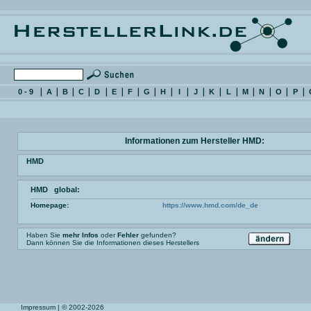
0 - 9
A
B
C
D
E
F
G
H
I
J
K
L
M
N
O
P
Informationen zum Hersteller HMD:
HMD
HMD global:
Homepage:
https://www.hmd.com/de_de
Haben Sie
mehr Infos
oder
Fehler
gefunden?
Dann können Sie die Informationen dieses Herstellers
Impressum
| © 2002-2026