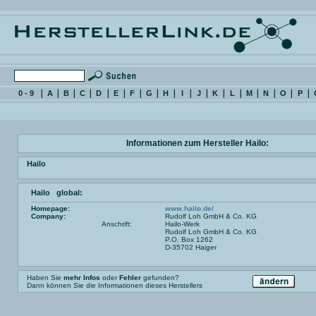
0 - 9
A
B
C
D
E
F
G
H
I
J
K
L
M
N
O
P
Informationen zum Hersteller Hailo:
Hailo
Hailo global:
Homepage:
www.hailo.de/
Company:
Rudolf Loh GmbH & Co. KG
Anschrift:
Hailo-Werk
Rudolf Loh GmbH & Co. KG
P.O. Box 1262
D-35702 Haiger
Haben Sie
mehr Infos
oder
Fehler
gefunden?
Dann können Sie die Informationen dieses Herstellers