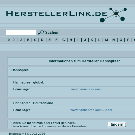
0 - 9
A
B
C
D
E
F
G
H
I
J
K
L
M
N
O
P
Informationen zum Hersteller Hannspree:
Hannspree
Hannspree global:
Homepage:
www.hannspree.com
Hannspree Deutschland:
Homepage:
www.hannspree.com/EU/de/
Haben Sie
mehr Infos
oder
Fehler
gefunden?
Dann können Sie die Informationen dieses Herstellers
Impressum
| © 2002-2026