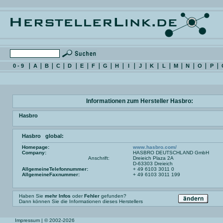
0 - 9
A
B
C
D
E
F
G
H
I
J
K
L
M
N
O
P
Informationen zum Hersteller Hasbro:
Hasbro
Hasbro global:
Homepage:
www.hasbro.com/
Company:
HASBRO DEUTSCHLAND GmbH
Anschrift:
Dreieich Plaza 2A
D-63303 Dreieich
AllgemeineTelefonnummer:
+ 49 6103 3011 0
AllgemeineFaxnummer:
+ 49 6103 3011 199
Haben Sie
mehr Infos
oder
Fehler
gefunden?
Dann können Sie die Informationen dieses Herstellers
Impressum
| © 2002-2026