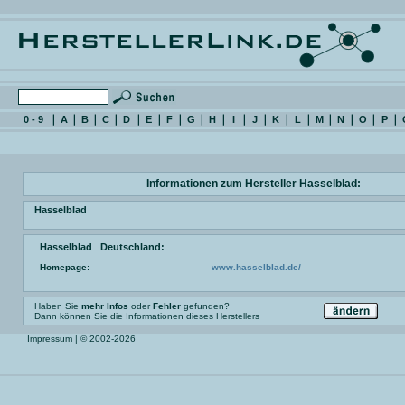
0 - 9
A
B
C
D
E
F
G
H
I
J
K
L
M
N
O
P
Informationen zum Hersteller Hasselblad:
Hasselblad
Hasselblad Deutschland:
Homepage:
www.hasselblad.de/
Haben Sie
mehr Infos
oder
Fehler
gefunden?
Dann können Sie die Informationen dieses Herstellers
Impressum
| © 2002-2026