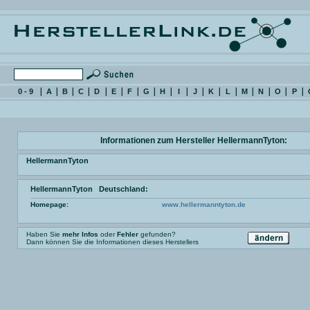
0 - 9
A
B
C
D
E
F
G
H
I
J
K
L
M
N
O
P
Informationen zum Hersteller HellermannTyton:
HellermannTyton
HellermannTyton Deutschland:
Homepage:
www.hellermanntyton.de
Haben Sie
mehr Infos
oder
Fehler
gefunden?
Dann können Sie die Informationen dieses Herstellers