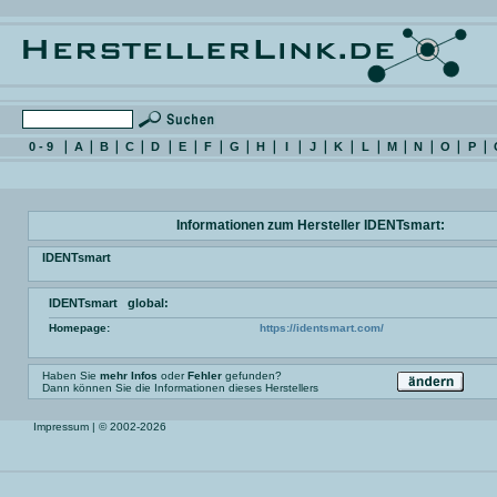
0 - 9
A
B
C
D
E
F
G
H
I
J
K
L
M
N
O
P
Informationen zum Hersteller IDENTsmart:
IDENTsmart
IDENTsmart global:
Homepage:
https://identsmart.com/
Haben Sie
mehr Infos
oder
Fehler
gefunden?
Dann können Sie die Informationen dieses Herstellers
Impressum
| © 2002-2026