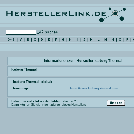
0 - 9
A
B
C
D
E
F
G
H
I
J
K
L
M
N
O
P
Informationen zum Hersteller Iceberg Thermal:
Iceberg Thermal
Iceberg Thermal global:
Homepage:
https://www.iceberg-thermal.com
Haben Sie
mehr Infos
oder
Fehler
gefunden?
Dann können Sie die Informationen dieses Herstellers