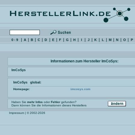
0 - 9
A
B
C
D
E
F
G
H
I
J
K
L
M
N
O
P
Informationen zum Hersteller ImCoSys:
ImCoSys
ImCoSys global:
Homepage:
imcosys.com
Haben Sie
mehr Infos
oder
Fehler
gefunden?
Dann können Sie die Informationen dieses Herstellers
Impressum
| © 2002-2026