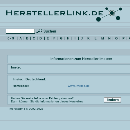
0 - 9
A
B
C
D
E
F
G
H
I
J
K
L
M
N
O
P
Informationen zum Hersteller Imetec:
Imetec
Imetec Deutschland:
Homepage:
www.imetec.de
Haben Sie
mehr Infos
oder
Fehler
gefunden?
Dann können Sie die Informationen dieses Herstellers
Impressum
| © 2002-2026