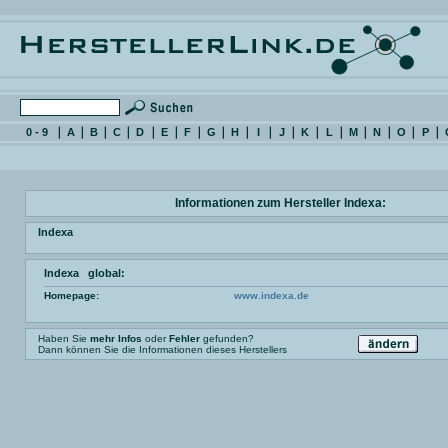
0 - 9
A
B
C
D
E
F
G
H
I
J
K
L
M
N
O
P
Informationen zum Hersteller Indexa:
Indexa
Indexa global:
Homepage:
www.indexa.de
Haben Sie
mehr Infos
oder
Fehler
gefunden?
Dann können Sie die Informationen dieses Herstellers