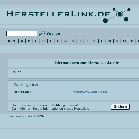
0 - 9
A
B
C
D
E
F
G
H
I
J
K
L
M
N
O
P
Informationen zum Hersteller Jauch:
Jauch
Jauch global:
Homepage:
https://www.jauch.com
Haben Sie
mehr Infos
oder
Fehler
gefunden?
Dann können Sie die Informationen dieses Herstellers
Impressum
| © 2002-2026