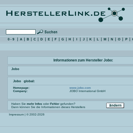
0 - 9
A
B
C
D
E
F
G
H
I
J
K
L
M
N
O
P
Informationen zum Hersteller Jobo:
Jobo
Jobo global:
Homepage:
www.jobo.com
Company:
JOBO International GmbH
Haben Sie
mehr Infos
oder
Fehler
gefunden?
Dann können Sie die Informationen dieses Herstellers
Impressum
| © 2002-2026