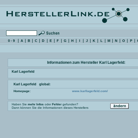
0 - 9
A
B
C
D
E
F
G
H
I
J
K
L
M
N
O
P
Informationen zum Hersteller Karl Lagerfeld:
Karl Lagerfeld
Karl Lagerfeld global:
Homepage:
www.karllagerfeld.com/
Haben Sie
mehr Infos
oder
Fehler
gefunden?
Dann können Sie die Informationen dieses Herstellers