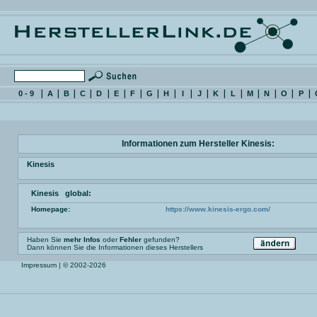
0 - 9
A
B
C
D
E
F
G
H
I
J
K
L
M
N
O
P
Informationen zum Hersteller Kinesis:
Kinesis
Kinesis global:
Homepage:
https://www.kinesis-ergo.com/
Haben Sie
mehr Infos
oder
Fehler
gefunden?
Dann können Sie die Informationen dieses Herstellers
Impressum
| © 2002-2026