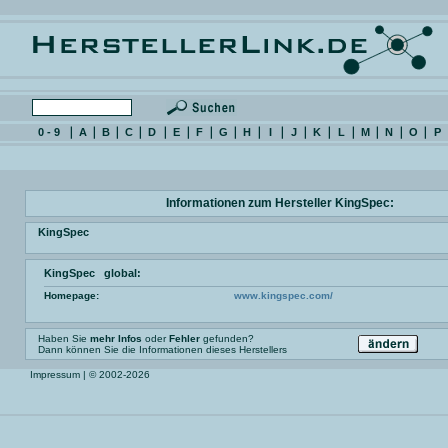
0 - 9
A
B
C
D
E
F
G
H
I
J
K
L
M
N
O
P
Informationen zum Hersteller KingSpec:
KingSpec
KingSpec global:
Homepage:
www.kingspec.com/
Haben Sie
mehr Infos
oder
Fehler
gefunden?
Dann können Sie die Informationen dieses Herstellers
Impressum
| © 2002-2026