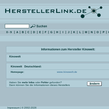
0 - 9
A
B
C
D
E
F
G
H
I
J
K
L
M
N
O
P
Informationen zum Hersteller Kinowelt:
Kinowelt
Kinowelt Deutschland:
Homepage:
www.kinowelt.de
Haben Sie
mehr Infos
oder
Fehler
gefunden?
Dann können Sie die Informationen dieses Herstellers
Impressum
| © 2002-2026