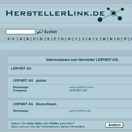
0 - 9
A
B
C
D
E
F
G
H
I
J
K
L
M
N
O
P
Informationen zum Hersteller LEIFHEIT AG:
LEIFHEIT AG
LEIFHEIT AG global:
Homepage:
www.leifheit.com
Company:
LEIFHEIT AG
LEIFHEIT AG Deutschland:
Homepage:
www.leifheit.de
Haben Sie
mehr Infos
oder
Fehler
gefunden?
Dann können Sie die Informationen dieses Herstellers