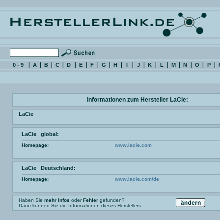
0 - 9
A
B
C
D
E
F
G
H
I
J
K
L
M
N
O
P
Informationen zum Hersteller LaCie:
LaCie
LaCie global:
Homepage:
www.lacie.com
LaCie Deutschland:
Homepage:
www.lacie.com/de
Haben Sie
mehr Infos
oder
Fehler
gefunden?
Dann können Sie die Informationen dieses Herstellers